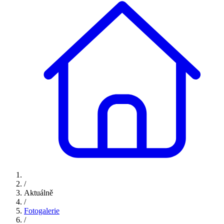
/
Aktuálně
/
Fotogalerie
/