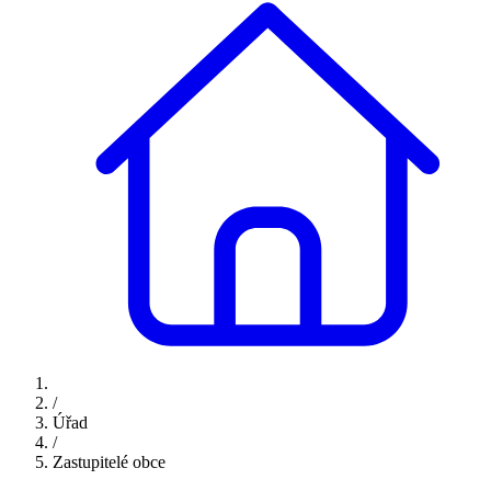
/
Úřad
/
Zastupitelé obce