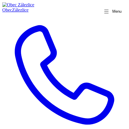
Obec
Zálezlice
Menu